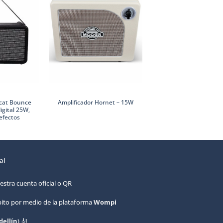
lcat Bounce
Amplificador Belcat B
Amplificador Hornet – 15W
igital 25W,
Combo 30W para bajo
efectos
práctica y estudi
al
estra cuenta oficial o QR
ébito por medio de la plataforma
Wompi
ellín
) 🎻