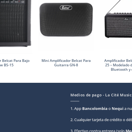
Amplificador Be
r Belcat Para Bajo
Mini Amplificador Belcat Para
25 – Modelado d
w BS-15
Guitarra GN-8
Bluetooth y 
Medios de pago - La Cité Music
1. App
Bancolombia
o
Nequi
a nu
2. Cualquier tarjeta de crédito o d
3. Efectivo contra entrega (solo
Med