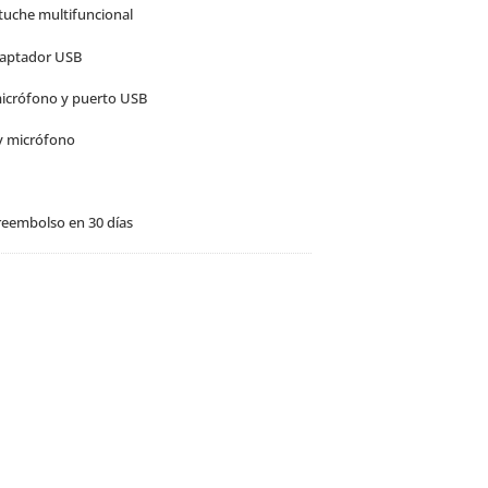
estuche multifuncional
adaptador USB
micrófono y puerto USB
 y micrófono
reembolso en 30 días