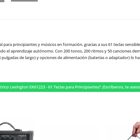
al para principiantes y músicos en formación, gracias a sus 61 teclas sensible
ndo el aprendizaje autónomo. Con 200 tonos, 200 ritmos y 50 canciones demo
pulgadas de largo) y opciones de alimentación (baterías o adaptador) lo hac
ctrico Lexington EK61223 - 61 Teclas para Principiantes? ¡Escríbenos, te a