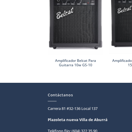
Amplificador Belcat Para
Amplificado
Guitarra 10w GS-10
15
Contáctanos
Carrera 81 #32-136 Local 137
Plazoleta nueva Villa de
Aburrá
Teléfono fijo: (604) 322 35 90