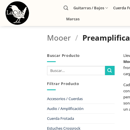
Guitarras / Bajos
Cuerda F
Marcas
Mooer
/
Preamplific
Buscar Producto
Lle
Mo
fro
carg
Filtrar Producto
Cad
con
perm
Accesorios / Cuerdas
son
Audio / Amplificación
un 
Cuerda Frotada
Estuches Crossrock