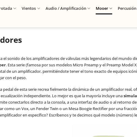
rotada
Vientos
Audio / Amplificación
Mooer
Percusión
adores
va el sonido de los amplificadores de válvulas más legendarios del mundo di
oer
. Esta serie (famosa por sus modelos Micro Preamp y el Preamp Model X)
ntal de un amplificador, permitiéndote tener el tono exacto de equipos icón
ar con el peso.
a pedal de esta serie recrea fielmente la dinámica de un amplificador real, 
 ecualización independiente. Lo mejor es que la mayoría incluye una
simula
ite conectarlos directo a la consola, a una interfaz de audio o al retorno de
ar como un Vox, un Fender Twin o un Mesa Boogie Rectifier por una fracción d
amplificador en específico? Escríbenos y te decimos qué modelo (número) l