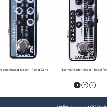
reamplificador Mooer – Power Zone
Preamplificador Mooer – Regal To
1
2
Medios de pago - La Cité Music