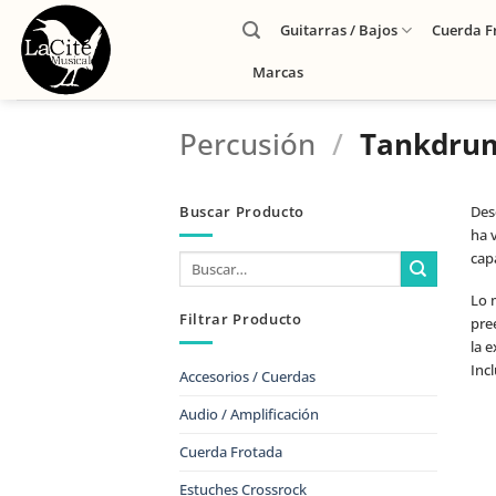
Guitarras / Bajos
Cuerda F
Marcas
Percusión
/
Tankdru
Buscar Producto
Des
ha 
cap
Lo 
Filtrar Producto
pree
la e
Inc
Accesorios / Cuerdas
Audio / Amplificación
Cuerda Frotada
Estuches Crossrock