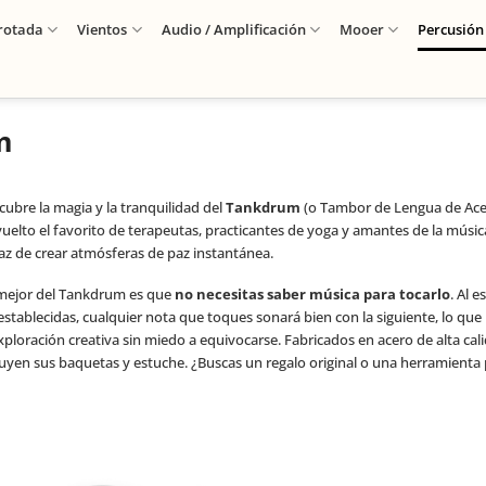
rotada
Vientos
Audio / Amplificación
Mooer
Percusión
m
cubre la magia y la tranquilidad del
Tankdrum
(o Tambor de Lengua de Acer
vuelto el favorito de terapeutas, practicantes de yoga y amantes de la músic
az de crear atmósferas de paz instantánea.
mejor del Tankdrum es que
no necesitas saber música para tocarlo
. Al 
stablecidas, cualquier nota que toques sonará bien con la siguiente, lo que 
xploración creativa sin miedo a equivocarse. Fabricados en acero de alta cal
luyen sus baquetas y estuche. ¿Buscas un regalo original o una herramienta p