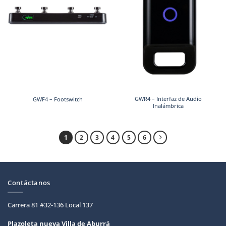
GWR4 – Interfaz de Audio
GWF4 – Footswitch
Inalámbrica
1
2
3
4
5
6
Contáctanos
Carrera 81 #32-136 Local 137
Plazoleta nueva Villa de
Aburrá