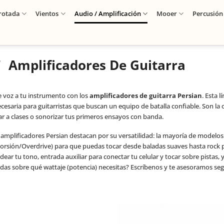
rotada
Vientos
Audio / Amplificación
Mooer
Percusión
/
Amplificadores De Guitarra
e voz a tu instrumento con los
amplificadores de guitarra Persian
. Esta 
cesaria para guitarristas que buscan un equipo de batalla confiable. Son la 
var a clases o sonorizar tus primeros ensayos con banda.
 amplificadores Persian destacan por su versatilidad: la mayoría de modelos
torsión/Overdrive) para que puedas tocar desde baladas suaves hasta rock 
ear tu tono, entrada auxiliar para conectar tu celular y tocar sobre pistas, y
das sobre qué wattaje (potencia) necesitas? Escríbenos y te asesoramos seg