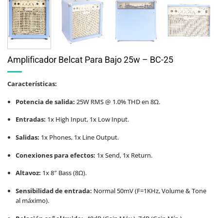
Amplificador Belcat Para Bajo 25w – BC-25
Características:
Potencia de salida:
25W RMS @ 1.0% THD en 8Ω.
Entradas:
1x High Input, 1x Low Input.
Salidas:
1x Phones, 1x Line Output.
Conexiones para efectos:
1x Send, 1x Return.
Altavoz:
1x 8″ Bass (8Ω).
Sensibilidad de entrada:
Normal 50mV (F=1KHz, Volume & Tone
al máximo).