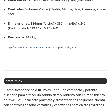
Relación señal/ruido:
-40dB (Gain Máx.), 7dB (Gain Mín.).
Controles:
Volume (Master), Treble, Middle, Bass, Presence, Power
S/W.
Dimensiones:
384mm (Ancho) x 386mm (Alto) x 246mm
(Profundidad) / 15.1″ x 15.1″ x 9.6″.
Peso neto:
10.2 kg.
Categorías:
Amplificadores Belcat
,
Audio / Amplificación
,
Belcat
DESCRIPCIÓN
El amplificador de bajo
BC-25
es un equipo compacto y potente,
diseñado para ofrecer un sonido claro y robusto con un rendimiento
de 25W RMS. Ideal para prácticas y presentaciones pequeñas, cuenta
con controles de tono versátiles y conexiones para efectos externos.