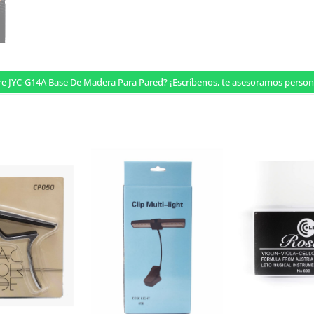
re JYC-G14A Base De Madera Para Pared? ¡Escríbenos, te asesoramos pers