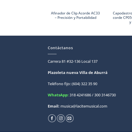
Afinador de Clip Acorde AC33
Capodastro
– Precisión y Portabilidad
corde CP05
y
Contáctanos
Carrera 81 #32-136 Local 137
Plazoleta nueva Villa de
Aburrá
Teléfono fijo: (604) 322 35 90
WhatsApp:
318 4241686 / 300 3146730
Email:
musica@lacitemusical.com