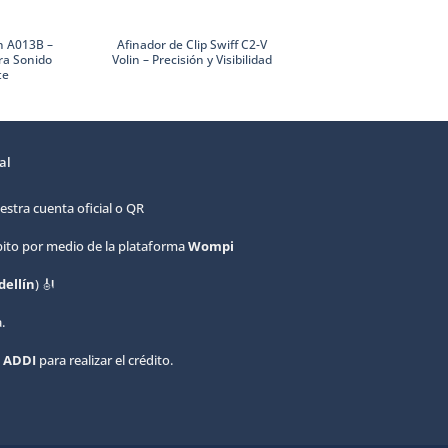
STC-01 Base Metálica
n A013B –
Afinador de Clip Swiff C2-V
Cello
ra Sonido
Volin – Precisión y Visibilidad
te
al
estra cuenta oficial o QR
ébito por medio de la plataforma
Wompi
ellín
) 🎻
.
e
ADDI
para realizar el crédito.