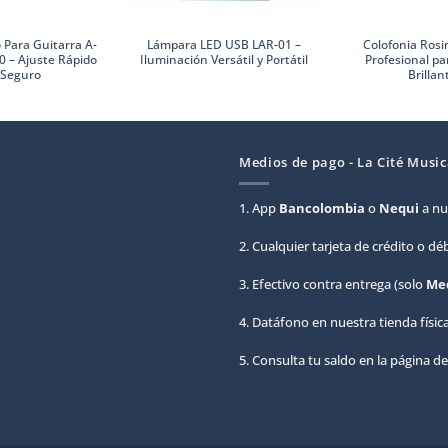
 Para Guitarra A-
Lámpara LED USB LAR-01 –
Colofonia Rosi
0 – Ajuste Rápido
Iluminación Versátil y Portátil
Profesional pa
 Seguro
Brillan
Medios de pago - La Cité Music
1. App
Bancolombia
o
Nequi
a nu
2. Cualquier tarjeta de crédito o d
3. Efectivo contra entrega (solo
Med
4. Datáfono en nuestra tienda física
5. Consulta tu saldo en la página d