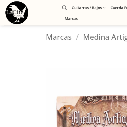
Guitarras / Bajos
Cuerda F
Marcas
Marcas
/
Medina Arti