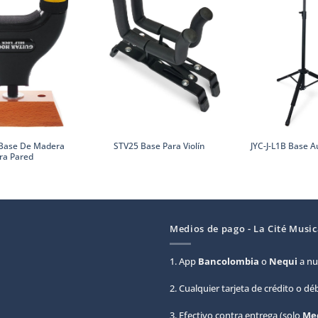
Base De Madera
STV25 Base Para Violín
JYC-J-L1B Base 
ra Pared
Medios de pago - La Cité Music
1. App
Bancolombia
o
Nequi
a nu
2. Cualquier tarjeta de crédito o d
3. Efectivo contra entrega (solo
Med