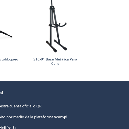
Capodastro Para Guita
STC-01 Base Metálica Para
Autobloqueo
corde CP050 – Ajuste 
Cello
y Seguro
al
estra cuenta oficial o QR
ébito por medio de la plataforma
Wompi
ellín
) 🎻