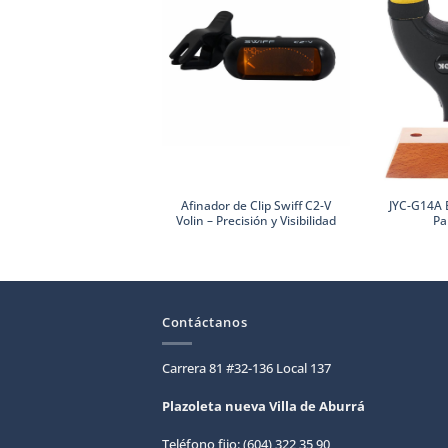
Afinador de Clip Swiff C2-V
JYC-G14A 
Volin – Precisión y Visibilidad
Pa
Contáctanos
Carrera 81 #32-136 Local 137
Plazoleta nueva Villa de
Aburrá
Teléfono fijo: (604) 322 35 90