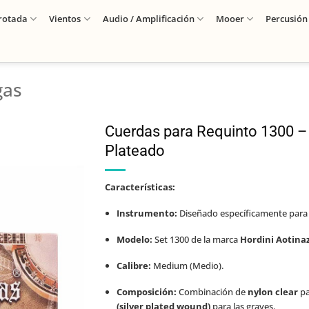
rotada
Vientos
Audio / Amplificación
Mooer
Percusión
gas
Cuerdas para Requinto 1300 –
Plateado
Características:
Instrumento:
Diseñado específicamente para
Modelo:
Set 1300 de la marca
Hordini Aotina
Calibre:
Medium (Medio).
Composición:
Combinación de
nylon clear
pa
(silver plated wound)
para las graves.