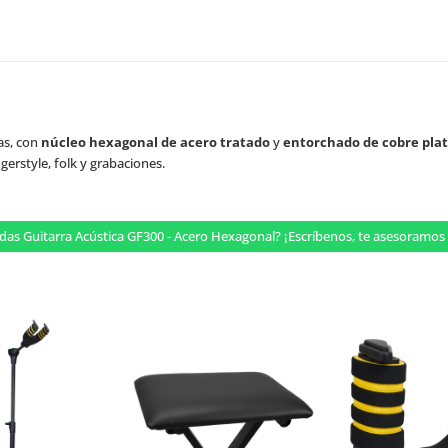
as, con
núcleo hexagonal de acero tratado
y
entorchado de cobre pla
ngerstyle, folk y grabaciones.
das Guitarra Acústica GF300 - Acero Hexagonal? ¡Escríbenos, te asesoram