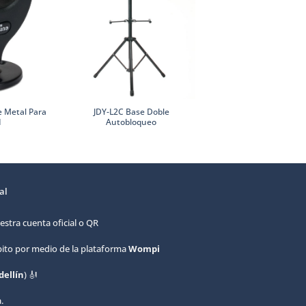
Colofonia Rosin A01
 Metal Para
JDY-L2C Base Doble
Profesional para So
d
Autobloqueo
Nítido
al
estra cuenta oficial o QR
ébito por medio de la plataforma
Wompi
ellín
) 🎻
.