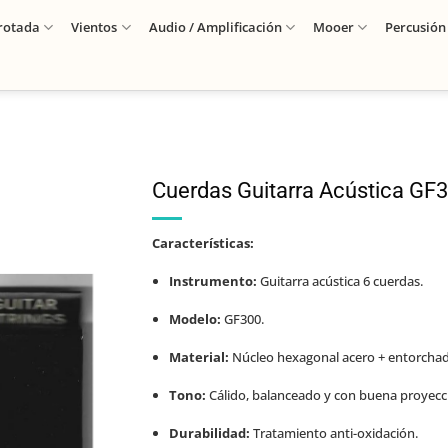
rotada
Vientos
Audio / Amplificación
Mooer
Percusión
Cuerdas Guitarra Acústica GF
Características:
Instrumento:
Guitarra acústica 6 cuerdas.
Modelo:
GF300.
Material:
Núcleo hexagonal acero + entorchad
Tono:
Cálido, balanceado y con buena proyecc
Durabilidad:
Tratamiento anti-oxidación.