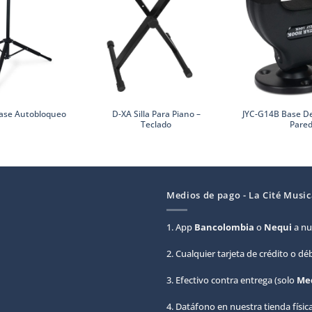
D-XA Silla Para Piano –
JYC-G14B Base De
Base Autobloqueo
Teclado
Pare
Medios de pago - La Cité Music
1. App
Bancolombia
o
Nequi
a nu
2. Cualquier tarjeta de crédito o d
3. Efectivo contra entrega (solo
Med
4. Datáfono en nuestra tienda física