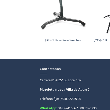
JDY-S1 Base Para Saxofón
JYC-J-L1B 
Contáctanos
Carrera 81 #32-136 Local 137
Plazoleta nueva Villa de
Aburrá
Teléfono fijo: (604) 322 35 90
WhatsApp:
318 4241686 / 300 3146730