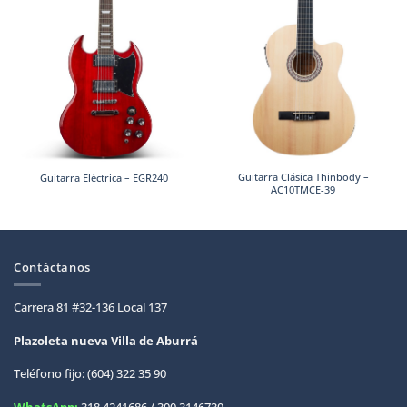
Guitarra Clásica Thinbody –
Guitarra Eléctrica – EGR240
AC10TMCE-39
Contáctanos
Carrera 81 #32-136 Local 137
Plazoleta nueva Villa de
Aburrá
Teléfono fijo: (604) 322 35 90
WhatsApp:
318 4241686 / 300 3146730