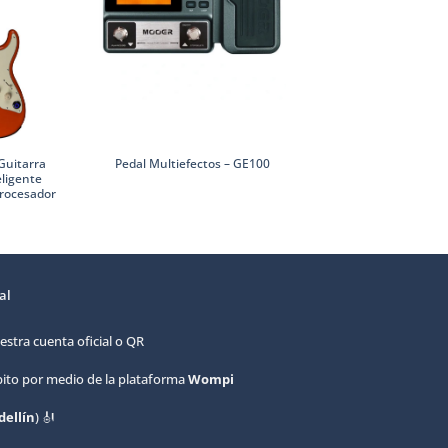
Guitarra
GWF4 – Footswitc
Pedal Multiefectos – GE100
eligente
rocesador
al
estra cuenta oficial o QR
ébito por medio de la plataforma
Wompi
ellín
) 🎻