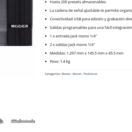
Hasta 200 presets almacenables.
La cadena de señal ajustable te permite organiz
Conectividad USB para edición y grabación dir
Salidas programables para una fácil integración
1 x entrada Jack mono 1/4″
2 x salidas Jack mono 1/4″
Medidas: 1.297 mm x 145.5 mm x 45.5 mm
Peso: 1.4 kg
Categorías:
Mooer
,
Mooer
,
Pedaleras