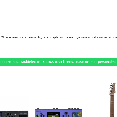
a. Ofrece una plataforma digital completa que incluye una amplia variedad de 
s sobre Pedal Multiefectos - GE200? ¡Escríbenos, te asesoramos personalm