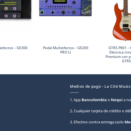
Pedal Multiefectos – GE200
GTRS P801 – 
iefectos – GE300
PRO LI
Eléctrica Int
Premium con p
GTRS
Medios de pago - La Cité Music
1. App
Bancolombia
o
Nequi
a nu
2. Cualquier tarjeta de crédito o d
3. Efectivo contra entrega (solo
Med